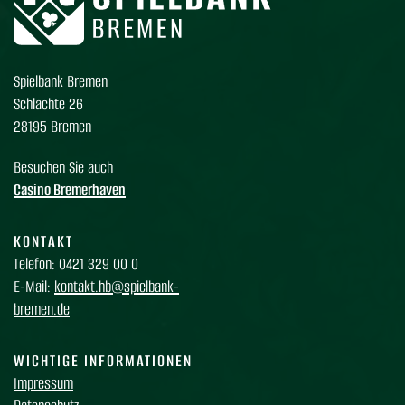
Spielbank Bremen
Schlachte 26
28195 Bremen
Besuchen Sie auch
Casino Bremerhaven
KONTAKT
Telefon: 0421 329 00 0
E-Mail:
kontakt.hb@spielbank-
bremen.de
WICHTIGE INFORMATIONEN
Impressum