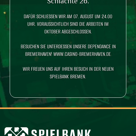
Schlachte 26.
DAFÜR SCHLIESSEN WIR AM 07. AUGUST UM 24.00
UHR. VORAUSSICHTLICH SIND DIE ARBEITEN IM
OKTOBER ABGESCHLOSSEN.
BESUCHEN SIE UNTERDESSEN UNSERE DEPENDANCE IN
BREMERHAVEN!
WWW.CASINO-BREMERHAVEN.DE
WIR FREUEN UNS AUF IHREN BESUCH IN DER NEUEN
SPIELBANK BREMEN.