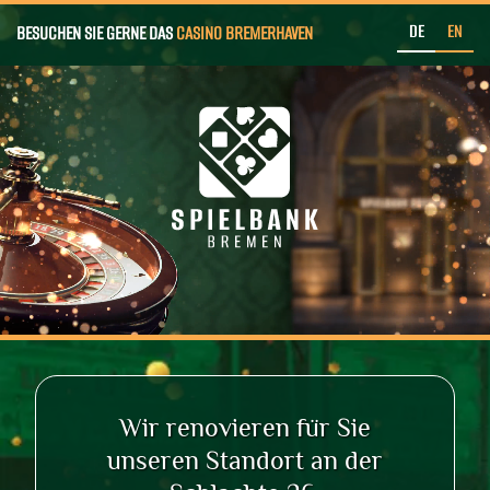
DE
EN
BESUCHEN SIE GERNE DAS
CASINO BREMERHAVEN
Wir renovieren für Sie
unseren Standort an der