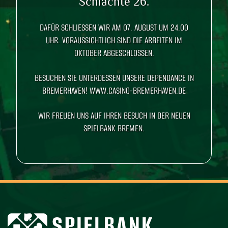
Schlachte 26.
DAFÜR SCHLIESSEN WIR AM 07. AUGUST UM 24.00
UHR. VORAUSSICHTLICH SIND DIE ARBEITEN IM
OKTOBER ABGESCHLOSSEN.
BESUCHEN SIE UNTERDESSEN UNSERE DEPENDANCE IN
BREMERHAVEN!
WWW.CASINO-BREMERHAVEN.DE
WIR FREUEN UNS AUF IHREN BESUCH IN DER NEUEN
SPIELBANK BREMEN.