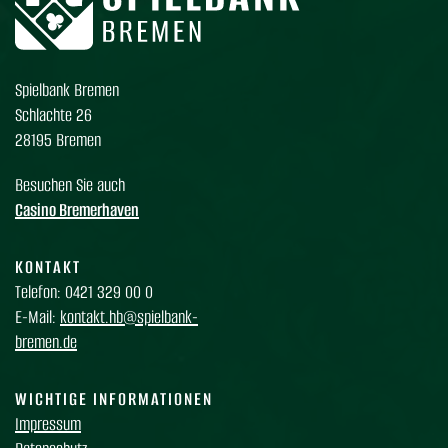
Spielbank Bremen
Schlachte 26
28195 Bremen
Besuchen Sie auch
Casino Bremerhaven
KONTAKT
Telefon: 0421 329 00 0
E-Mail:
kontakt.hb@spielbank-
bremen.de
WICHTIGE INFORMATIONEN
Impressum